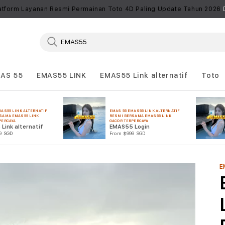
atform Layanan Resmi Permainan Toto 4D Paling Update Tahun 2026
MAS 55
EMAS55 LINK
EMAS55 Link alternatif
Toto
MAS55 LINK ALTERNATIF
EMAS 55 EMAS55 LINK ALTERNATIF
SAMA EMAS55 LINK
RESMI BERSAMA EMAS55 LINK
PERCAYA
GACOR TERPERCAYA
Link alternatif
EMAS55 Login
9 SGD
From $999 SGD
E