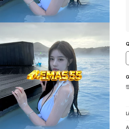
Open
media
5
in
modal
Q
G
L
A