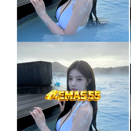
Open
media
2
in
modal