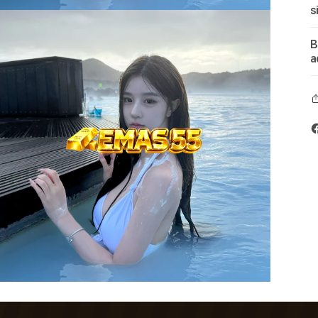
s
Open
media
7
B
in
a
modal
Open
media
9