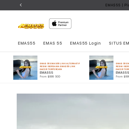
EMAS55 | Pl
EMAS55
EMAS 55
EMAS55 Login
SITUS E
EMAS 55 EMAS55 LINK ALTERNATIF
EMAS 55 E
RESMI BERSAMA EMAS55 LINK
RESMI BER
GACOR TERPERCAYA
GACOR TER
EMAS55
EMAS55 
From $999 SGD
From $99
Skip to
product
information